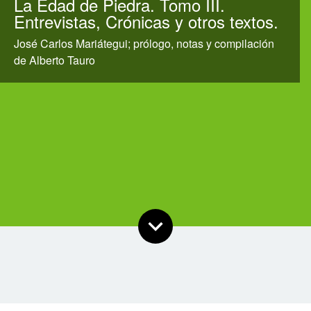
La Edad de Piedra. Tomo III.
Entrevistas, Crónicas y otros textos.
José Carlos Mariátegui; prólogo, notas y compilación
de Alberto Tauro
Scroll
El tomo 3 de los
Escritos Juveniles. Entrevistas. Crónicas